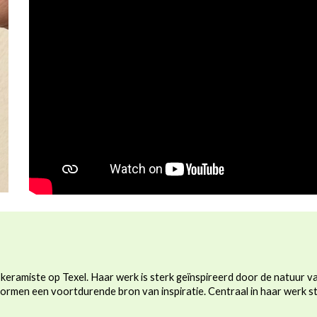
keramiste op Texel. Haar werk is sterk geïnspireerd door de natuur va
ormen een voortdurende bron van inspiratie. Centraal in haar werk s