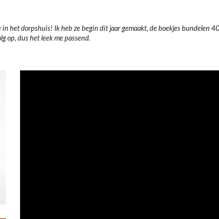
e in het dorpshuis! Ik heb ze begin dit jaar gemaakt, de boekjes bundelen 
lg op, dus het leek me passend.