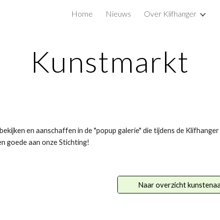
Home
Nieuws
Over Klifhanger
ip to main content
Skip to navigat
Kunstmarkt
kijken en aanschaffen in de "popup galerie" die tijdens de Klifhang
n goede aan onze Stichting!
Naar overzicht kunstena