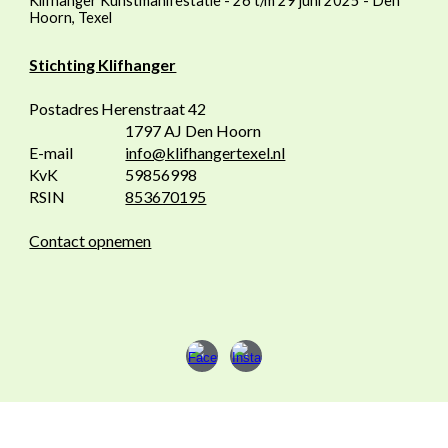
Klifhanger Kunstmanifestatie - 26 t/m 29 juni 2025 - Den
Hoorn, Texel
Stichting Klifhanger
Postadres
Herenstraat 42
1797 AJ Den Hoorn
E-mail
info@klifhangertexel.nl
KvK
59856998
RSIN
853670195
Contact opnemen